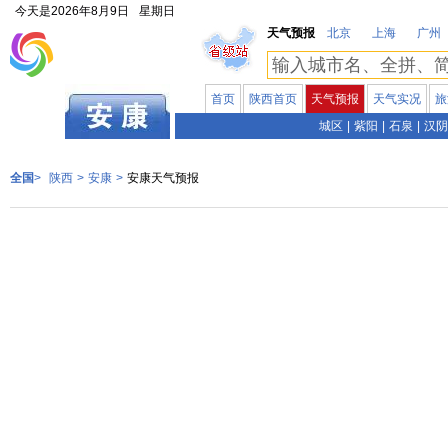
今天是
2026年8月9日
星期日
天气预报
北京
上海
广州
首页
陕西首页
天气预报
天气实况
旅
陕西
城区
|
紫阳
|
石泉
|
汉阴
全国
>
陕西
>
安康
>
安康天气预报