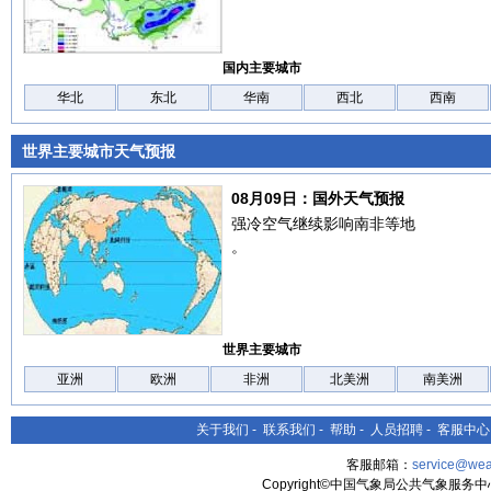
国内主要城市
华北
东北
华南
西北
西南
世界主要城市天气预报
08月09日：国外天气预报
强冷空气继续影响南非等地
。
世界主要城市
亚洲
欧洲
非洲
北美洲
南美洲
关于我们
-
联系我们
-
帮助
-
人员招聘
-
客服中心
客服邮箱：
service@wea
Copyright©中国气象局公共气象服务中心 All