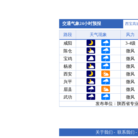
交通气象24小时预报
西宝高
路段
天气现象
风力
咸阳
3-4级
陈仓
微风
宝鸡
微风
杨凌
微风
西安
微风
兴平
微风
眉县
微风
武功
微风
发布单位：陕西省专业气象
关于我们
-
联系我们