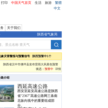
打印
中国天气首页
生活
旅游
繁體
中文
服务
关于我们
洛
陕西省气象局
气象灾害警报与预警信号
陕西预警中1个
陕西省汉中市佛坪县发布雷雨大风黄色预警
状态：
预警中
详情
公路介绍
西延高速公路
西安至延安高速公路是陕西
省“2367”高速公路网三条南
北纵向线中的重要组成部
分。