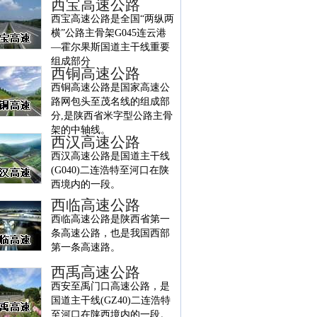
西宝高速公路
西宝高速公路是全国“两纵两
横”公路主骨架G045连云港
—霍尔果斯国道主干线重要
组成部分
西铜高速公路
西铜高速公路是国家高速公
路网包头至茂名线的组成部
分,是陕西省米字型公路主骨
架的中轴线。
西汉高速公路
西汉高速公路是国道主干线
(G040)二连浩特至河口在陕
西境内的一段。
西临高速公路
西临高速公路是陕西省第一
条高速公路，也是我国西部
第一条高速路。
西禹高速公路
西安至禹门口高速公路，是
国道主干线(GZ40)二连浩特
至河口在陕西境内的一段。