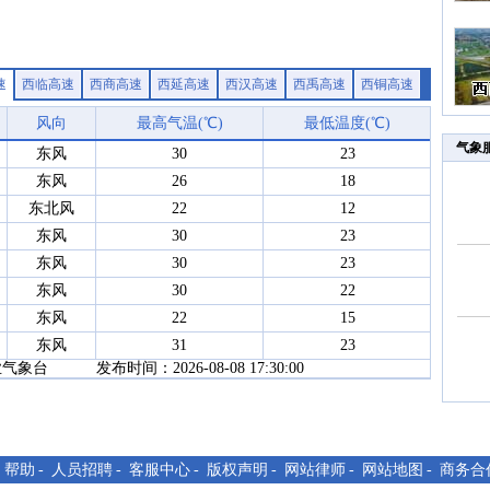
速
西临高速
西商高速
西延高速
西汉高速
西禹高速
西铜高速
风向
最高气温(℃)
最低温度(℃)
气象
东风
30
23
东风
26
18
东北风
22
12
东风
30
23
东风
30
23
东风
30
22
东风
22
15
东风
31
23
台 发布时间：2026-08-08 17:30:00
-
帮助
-
人员招聘
-
客服中心
-
版权声明
-
网站律师
-
网站地图
-
商务合