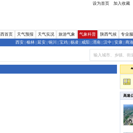
设为首页
加入收藏
陕西首页
天气预报
天气实况
旅游气象
气象科普
陕西气候
专业
西安
|
榆林
|
延安
|
铜川
|
宝鸡
|
杨凌
|
咸阳
|
渭南
|
汉中
|
安康
|
商
高速