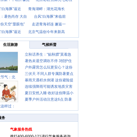
“白海豚”逼近
青海湖畔：湖光花海长
：暑热尚存 大自
台风“白海豚”来临前
份天空“显眼包”
走进青海祁连 邂逅一
“白海豚”逼近
北京气温创今年来新高
生活旅游
气候科普
立秋话养生：“贴秋膘”莫着急
暑热未退空调吹不停 3招护住
先清暑再防燥
户外露营怎么玩更安心？这份
肩颈不酸痛
三伏天 不同人群专属防暑要点
攻略请收好
秋节气：北
暴雨天遇积水倒灌 这份避险提
请收好
连续强降雨可能诱发地质灾害
示请收好
夏日安然入睡 收好这份降温小
这些前兆要知道
夏季户外活动注意这6点 防暑
贴士
秋这样过：
健身两不误
服务
气象服务热线
拨打400-6000-121进行气象服务咨询、