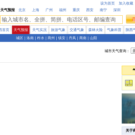
设为首页
加入收藏
天气预报
北京
上海
广州
福州
重庆
西安
南宁
深圳
西首页
天气预报
天气实况
旅游气象
交通气象
森林火险
气象科普
陕西
城区
|
洛南
|
柞水
|
商州
|
镇安
|
丹凤
|
商南
|
山阳
城市天气查询：
关于