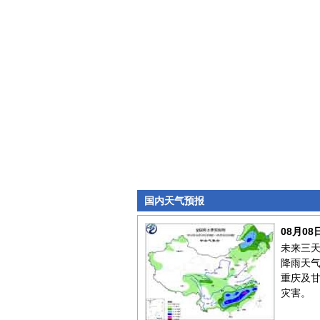
国内天气预报
08月0
未来三天
降雨天
重庆及
灾害。