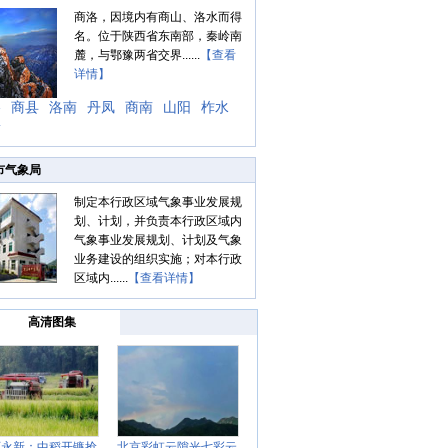
商洛，因境内有商山、洛水而得
名。位于陕西省东南部，秦岭南
麓，与鄂豫两省交界......
【查看
详情】
洛
商县
洛南
丹凤
商南
山阳
柞水
安
市气象局
制定本行政区域气象事业发展规
划、计划，并负责本行政区域内
气象事业发展规划、计划及气象
业务建设的组织实施；对本行政
区域内......
【查看详情】
高清图集
西永新：中稻开镰抢
北京彩虹云隙光七彩云