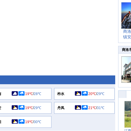
商
镇
商洛
南
19℃
/
28℃
柞水
20℃
/
29℃
安
19℃
/
29℃
丹凤
21℃
/
31℃
阳
19℃
/
30℃
江