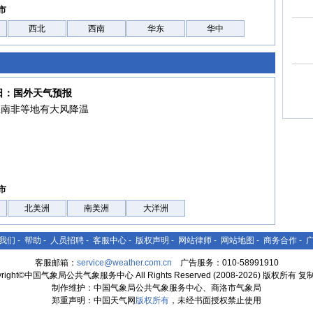
市
西北
西南
华东
华中
8日：国外天气预报
亚南非等地有大风降温
市
北美洲
南美洲
大洋洲
我们
-
帮助
-
人员招聘
-
客服中心
-
版权声明
-
网站律师
-
网站地图
-
商务合作
-
客服邮箱：
service@weather.com.cn
广告服务：010-58991910
yright©中国气象局公共气象服务中心 All Rights Reserved (2008-2026) 版权所有 
制作维护：中国气象局公共气象服务中心、商洛市气象局
郑重声明：中国天气网
版权所有
，未经书面授权禁止使用