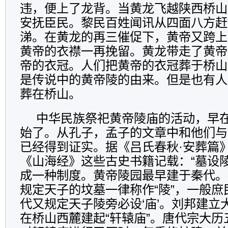
违，便上了龙背。当黄龙飞越陕西桥山
安抚臣民。黎民百姓闻讯从四面八方赶
涕。在黄龙的再三催促下，黄帝又跨上
黄帝的衣襟一再挽留。黄龙带走了黄帝
帝的衣冠。人们把黄帝的衣冠葬于桥山
是传说中的黄帝陵的由来。但是也有人
葬在桥山。
中华民族祭祀黄帝陵庙的活动，早
始了。从孔子，孟子的文章中和他们与
已经得到证实。据《吕氏春秋·安葬篇
《山海经》这些古史书籍记载：“墓设
成一种制度。黄帝陵园最早建于秦代。
规定天子的坟墓一律称作“陵”，一般庶
代又规定天子陵旁必设‘庙’。刘邦建立
在桥山西麓建起“轩辕庙”。唐代宗大