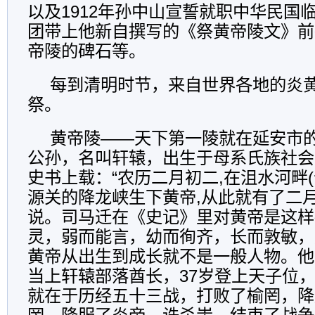
以及1912年孙中山宣誓就职中华民国
团带上他新自撰写的《祭黄帝陵文》前
帝陵的碑石等。
每到清明时节，来自世界各地的炎
祭。
黄帝陵——天下第一陵就在延安市
公孙，名叫轩辕，出生于母系氏族社会
史书上载：“农历二月初二,在沮水河畔
源关的降龙峡生下黄帝,从此就有了二
说。司马迁在《史记》里对黄帝是这样
灵，弱而能言，幼而徇齐，长而敦敏，
黄帝从出生到成长就不是一般人物。他
当上轩辕部落酋长，37岁登上天子位
就在于历经五十三战，打败了榆罔，降