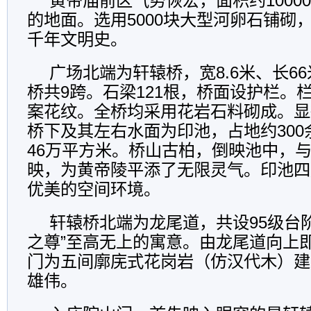
黄帝庙前区气势恢宏，面积约1000
的地面。选用5000块大型河卵石铺砌
千年文明史。
广场北端为轩辕桥，宽8.6米、长66
桥共9跨。石梁121根，桥面设护栏。
案花纹。全桥均采用花岩石料砌成。显
桥下及其左右水面为印池，占地约30
46万平方米。桥山古柏，倒映池中，
映，为黄帝陵平添了无限灵气。印池四
优美的空间环境。
轩辕桥北端为龙尾道，共设95级台
之尊”至高无上的寓意。由龙尾道向上
门为五间廓庑式花岗岩（仿汉代木）建
雄伟。