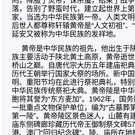
罔，降服了炎帝，诛杀蚩，结束了战争
落，告别了野蛮时代，建立起世界上第
家，当选为中华民族第一帝。人类文明
后世人都尊称轩辕黄帝是“人文初祖”、
延安又被称为中华民族的发祥地。
黄帝是中华民族的祖先，他出生于
族主要活动于陕北黄土高原，黄帝逝世
桥山之巅。自唐代宗大历五年建庙祀典
历代王朝举行国家大祭的场所。新中国
明、重阳节均在此进行祭祀典礼，特别
中华民族传统祭祀大典。黄帝陵是中华
胞将其誉为“东方麦加”。1962年，国
一批重点文物保护单位，编为“古墓葬第
第一陵”。黄帝陵区景色迷人，山麓有
庙东侧碑廊珍藏历代帝王御制祭文碑5
港、澳门“回归纪念碑”。陵、庙所在