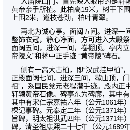
入庙院山门。首先映入眼帘的是轩
黄帝亲手所植。此柏高19米，树干下围
上围2米，遒枝苍劲，柏叶青翠。
再北为诚心亭。面阔五间。进深一
整饰衣冠，静心净面，方可进入大殿祭
面阔五间，进深一间，卷棚顶。亭内立
帝陵文”和蒋中正手迹 “黄帝陵”碑石。
侧有一高大古柏，即“汉武挂甲柏”
正殿面阔七间，进深三间，歇山顶，门
祖”，系国民党元老程潜手迹。殿内正
轩辕黄帝石像。碑亭东为碑廓，其中有
其中有宋仁宗嘉祐六年（公元1061年）
棵记事碑。元泰定二年（公元1371年
旨碑，明太祖洪武四年（公元1371年
碑，清圣祖康熙二十七年（公元1689