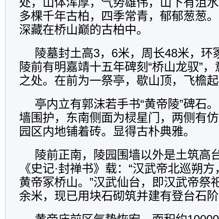
处，山体浑厚，气势雄伟，山下有沮水
多棵千年古柏，四季常青，郁郁葱葱。
深藏在桥山巅的古柏中。
陵墓封土高3，6米，周长48米，
陵前有明嘉靖十五年碑刻“桥山龙驭”，
之处。在前为一祭亭，歇山顶，飞檐起
亭内立有郭沫若手书“黄帝陵”碑石
墙围护，东南侧面为棂星门，两侧有仿
园区内地铺着砖。显得古朴典雅。
陵前正南，陵园围墙以外是土筑高台
《史记·封禅书》载：“汉武帝北巡朔
黄帝冢桥山。”汉武仙台，即汉武帝祭祀
余米，现已用块石砌筑并建有登台石阶