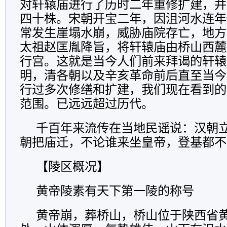
对轩辕庙进行了历时二年重修扩建，并
四十株。宋朝开宝二年，因沮河水连年
常发生崖塌水崩，威胁庙院存亡，地方
太祖赵匡胤降旨，将轩辕庙由桥山西麓
行宫。这就是当今人们前来拜谒的轩辕
明，清各朝以及辛亥革命前后直至当今
行过多次修缮和扩建，我们现在看到的
范围。已远远超过历代。
千百年来流传在当地民谣说：汉朝
朝把庙迁，不论谁来坐皇帝，登基都不
【陵区概况】
黄帝陵素有天下第一陵的称号
黄帝崩，葬桥山，桥山位于陕西省