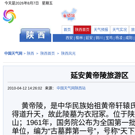
今天是
2026年8月7日
星期五
首页
陕西首页
天气预报
天气实况
旅
西安
|
榆林
|
延安
|
铜川
|
宝鸡
|
杨凌
|
咸阳
|
中国天气网
>
陕西
>
陕西首页
>
陕西风光
延安黄帝陵旅游区
2010-04-12 14:26:02 来源：
中国天气网陕西站
黄帝陵，是中华民族始祖黄帝轩辕
得道升天，故此陵墓为衣冠冢。位于陕
山；1961年，国务院公布为全国第一
单位，编为“古墓葬第一号”，号称“天