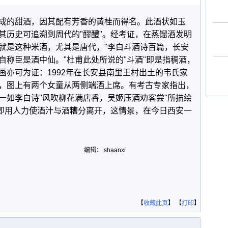
成的甜酒，因其配有芳香的黄桂而得名。此酒状如玉
其历史可追溯到周代的"醪醴"。经考证，在蒸馏酒发明
就是这种米酒，尤其是唐代，"李白斗酒诗百篇，长安
自称臣是酒中仙。"杜甫此处所说的"斗酒"即是指稠酒，
画亦可为证：1992年在长安县南里王村出土的韦氏家
，图上有两个女童从两侧端酒上席。有考古专家指出，
一如李白诗"风吹柳花满店香，吴姬压酒劝客尝"所描绘
，即用人力使酒汁与酒糟分离开，这情景，在今日西安一
。
编辑： shaanxi
【
收藏此页
】 【
打印
】