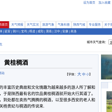
设为首页
加入收藏
西首页
天气预报
天气实况
旅游气象
气象科普
陕西气候
专业服务
关于
林
|
延安
|
铜川
|
宝鸡
|
杨凌
|
咸阳
|
渭南
|
汉中
|
安康
|
商洛
城市天气查询：
吃
黄桂稠酒
西站
大
中
【字体：
小
】
的丰富历史典故和文化情趣为越来越多的游人所了解和
，于是陕西最有名的饮品黄桂稠酒就开始大行其道了。
，到处都在卖热气腾腾的稠酒，以至很多西安的老人和
关杨贵妃与稠酒的传说来.