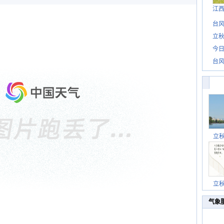
江
台风
立秋
今日
台风
立
立
气象