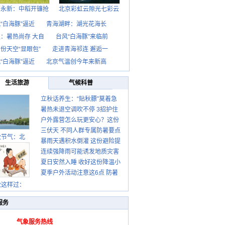
西永新：中稻开镰抢
北京彩虹云隙光七彩云
“白海豚”逼近
青海湖畔：湖光花海长
：暑热尚存 大自
台风“白海豚”来临前
份天空“显眼包”
走进青海祁连 邂逅一
“白海豚”逼近
北京气温创今年来新高
生活旅游
气候科普
立秋话养生：“贴秋膘”莫着急
暑热未退空调吹不停 3招护住
先清暑再防燥
户外露营怎么玩更安心？这份
肩颈不酸痛
三伏天 不同人群专属防暑要点
攻略请收好
秋节气：北
暴雨天遇积水倒灌 这份避险提
请收好
连续强降雨可能诱发地质灾害
示请收好
夏日安然入睡 收好这份降温小
这些前兆要知道
夏季户外活动注意这6点 防暑
贴士
健身两不误
秋这样过：
服务
气象服务热线