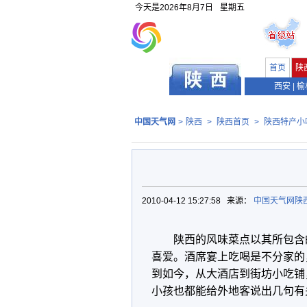
今天是
2026年8月7日
星期五
首页
陕
西安
|
榆
中国天气网
>
陕西
>
陕西首页
>
陕西特产小
2010-04-12 15:27:58 来源：
中国天气网陕
陕西的风味菜点以其所包含
喜爱。酒席宴上吃喝是不分家的
到如今，从大酒店到街坊小吃铺
小孩也都能给外地客说出几句有