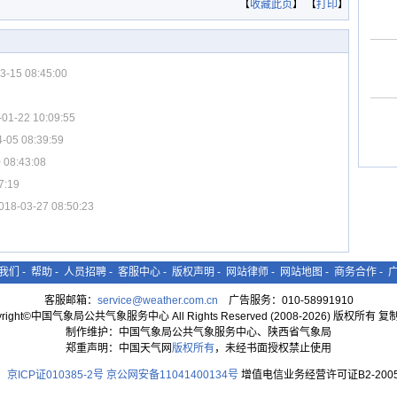
【
收藏此页
】 【
打印
】
3-15 08:45:00
-01-22 10:09:55
-05 08:39:59
 08:43:08
7:19
018-03-27 08:50:23
我们
-
帮助
-
人员招聘
-
客服中心
-
版权声明
-
网站律师
-
网站地图
-
商务合作
-
客服邮箱：
service@weather.com.cn
广告服务：010-58991910
yright©中国气象局公共气象服务中心 All Rights Reserved (2008-2026) 版权所有 
制作维护：中国气象局公共气象服务中心、陕西省气象局
郑重声明：中国天气网
版权所有
，未经书面授权禁止使用
京ICP证010385-2号
京公网安备11041400134号
增值电信业务经营许可证B2-2005