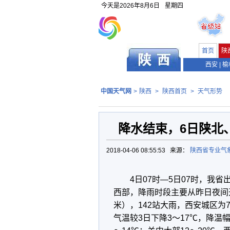
今天是
2026年8月6日
星期四
首页
陕
西安
|
榆
中国天气网
>
陕西
>
陕西首页
>
天气形势
降水结束，6日陕北
2018-04-06 08:55:53 来源：
陕西省专业气
4日07时—5日07时，我
西部，降雨时段主要从昨日夜间开
米），142站大雨，西安城区为
气温较3日下降3～17℃，降温