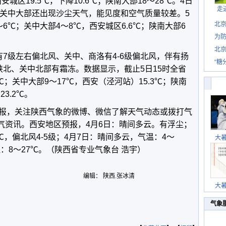
安城区19.5℃，下降10.6℃；陕南大部18～28℃。4日
走
，关中大部还出现沙尘天气，能见度和空气质量较差。5
北
6℃；关中大部4～8℃，西安城区6.6℃；陕南大部6
为防
北
7级左右偏北风、关中、商洛有4-6级偏北风，伴有扬
“糖
陕北、关中北部有霜冻。数据显示，截止5日15时全省
℃；关中大部9～17℃，西安（泾河站）15.3℃；陕南
3.2℃。
报，关注陕西气象的微博、微信了解天气动态或拨打气
天气资讯。西安地区预报，4月6日：晴间多云。有浮尘；
℃，偏北风4-5级；4月7日：晴间多云，气温：4～
大
温：8～27℃。（陕西省专业气象台
浩宇
）
编辑： 陕西.张冰清
大
气象