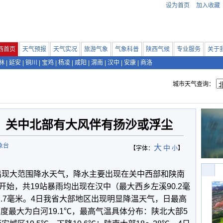
设为首页
加入收藏
西首页
天气预报
天气实况
旅游气象
气象科普
陕西气候
专业服务
关于
林
|
延安
|
铜川
|
宝鸡
|
杨凌
|
咸阳
|
渭南
|
汉中
|
安康
|
商洛
城市天气查询：
、关中北部有大风伴有扬沙或浮尘
象台
大
中
【字体：
小
】
省出现大范围降水天气，降水主要出现在关中西部和陕南
始，共19站暴雨均出现在汉中（最大西乡左溪90.2毫
7.7毫米。4日我省大部地区出现明显降温天气，日最高
幅度最大为白河19.1℃，最高气温具体分布：陕北大部5