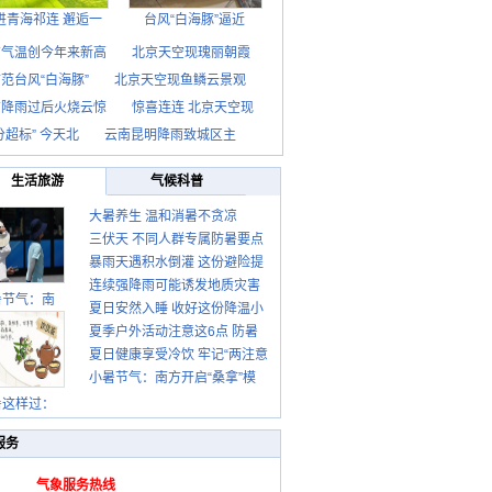
进青海祁连 邂逅一
台风“白海豚”逼近
京气温创今年来新高
北京天空现瑰丽朝霞
范台风“白海豚”
北京天空现鱼鳞云景观
京降雨过后火烧云惊
惊喜连连 北京天空现
分超标” 今天北
云南昆明降雨致城区主
生活旅游
气候科普
大暑养生 温和消暑不贪凉
三伏天 不同人群专属防暑要点
暴雨天遇积水倒灌 这份避险提
请收好
连续强降雨可能诱发地质灾害
示请收好
暑节气：南
夏日安然入睡 收好这份降温小
这些前兆要知道
夏季户外活动注意这6点 防暑
贴士
夏日健康享受冷饮 牢记“两注意
健身两不误
小暑节气：南方开启“桑拿”模
一控制”
式 北方陆续进入雨季
暑这样过：
服务
气象服务热线