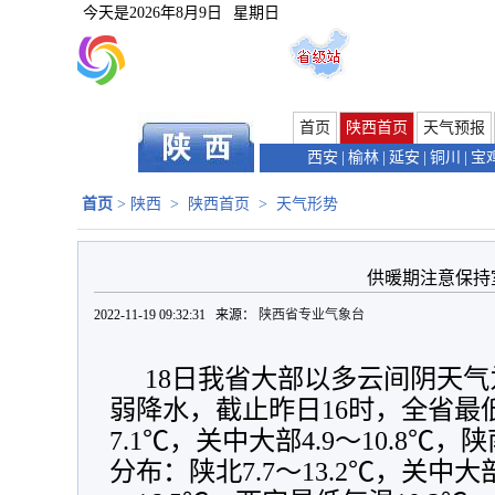
今天是
2026年8月9日
星期日
首页
陕西首页
天气预报
西安
|
榆林
|
延安
|
铜川
|
宝
首页
>
陕西
>
陕西首页
>
天气形势
供暖期注意保持
2022-11-19 09:32:31 来源：
陕西省专业气象台
18日我省大部以多云间阴天
弱降水，截止昨日16时，全省最低
7.1℃，关中大部4.9～10.8℃，陕
分布：陕北7.7～13.2℃，关中大部8