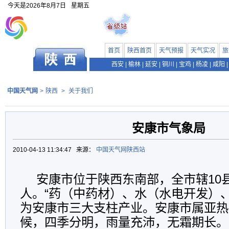
今天是
2026年8月7日
星期五
首页
陕西首页
天气预报
天气实况
旅
西安
|
榆林
|
延安
|
铜川
|
宝鸡
|
杨凌
|
咸阳
|
中国天气网
>
陕西
>
关于我们
安康市气象局
2010-04-13 11:34:47 来源：
中国天气网陕西站
安康市位于陕西东南部，全市辖10县
人。“药（中药材）、水（水电开发）
为安康市三大支柱产业。安康市属亚热
候，四季分明，雨量充沛，无霜期长。