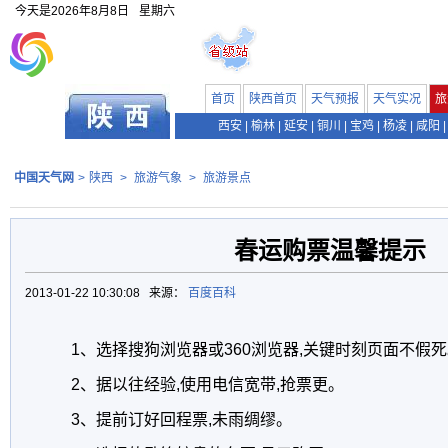
今天是
2026年8月8日
星期六
首页
陕西首页
天气预报
天气实况
旅
西安
|
榆林
|
延安
|
铜川
|
宝鸡
|
杨凌
|
咸阳
|
中国天气网
>
陕西
>
旅游气象
>
旅游景点
春运购票温馨提示
2013-01-22 10:30:08 来源：
百度百科
1、选择搜狗浏览器或360浏览器,关键时刻页面不假
2、据以往经验,使用电信宽带,抢票更。
3、提前订好回程票,未雨绸缪。