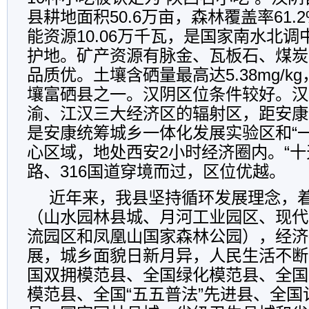
县耕地面积50.6万亩，森林覆盖率61.
能资源10.06万千瓦，是国家南水北
护地。矿产资源有脉金、瓦板石、煤炭
品质优。土壤含硒量最高达5.38mg/k
壤富硒县之一。汉阴区位条件较好。汉
渝、江汉三大经济区的辐射区，距安康
是安康统筹城乡一体化发展实验区和“
心区域，地处西安2小时经济圈内。“十
路、316国道穿境而过，区位优越。
近年来，我县坚持循环发展理念，着
（山水园林县城、月河工业园区、现代
流园区和凤凰山国家森林公园），经济
展，城乡面貌日新月异，人民生活不断
国双拥模范县、全国绿化模范县、全国
模范县、全国“五五普法”先进县、全