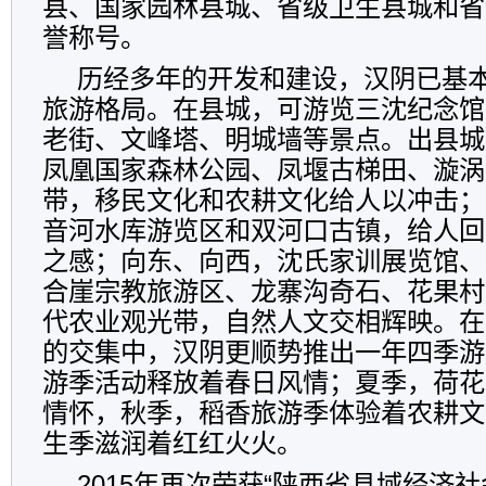
县、国家园林县城、省级卫生县城和省
誉称号。
历经多年的开发和建设，汉阴已基本
旅游格局。在县城，可游览三沈纪念馆
老街、文峰塔、明城墙等景点。出县城
凤凰国家森林公园、凤堰古梯田、漩涡
带，移民文化和农耕文化给人以冲击；
音河水库游览区和双河口古镇，给人回
之感；向东、向西，沈氏家训展览馆、
合崖宗教旅游区、龙寨沟奇石、花果村
代农业观光带，自然人文交相辉映。在
的交集中，汉阴更顺势推出一年四季游
游季活动释放着春日风情；夏季，荷花
情怀，秋季，稻香旅游季体验着农耕文
生季滋润着红红火火。
2015年再次荣获“陕西省县域经济