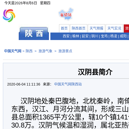
今天是
2026年8月6日
星期四
首页
陕西首页
天气预报
天气实况
旅
西安
|
榆林
|
延安
|
铜川
|
宝鸡
|
杨凌
|
咸阳
|
中国天气网
>
陕西
>
旅游气象
>
旅游景点
汉阴县简介
2020-06-04 11:11:36 来源：
中国天气网陕西站
汉阴地处秦巴腹地，北枕秦岭，南
东西，汉江、月河分流其间，形成三山
县总面积1365平方公里，辖10个镇1
30.8万。汉阴气候温和湿润，属北亚