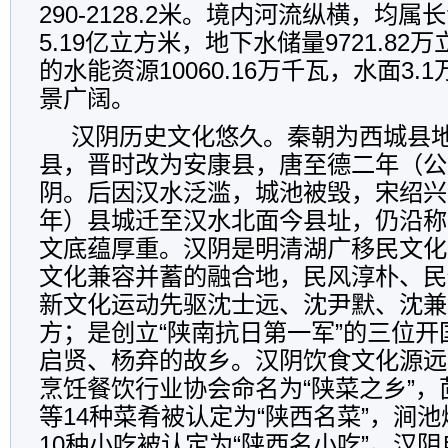
290-2128.2米。境内河流纵横，均
5.19亿立方米，地下水储量9721.8
的水能资源10060.16万千瓦，水面3
景广阔。
汉阴历史文化悠久。秦朝为西城县
县，晋时改为安康县，唐至德二年（公
阴。后因汉水泛滥，城池被毁，宋绍兴二
年）县城迁至汉水北面今县址，仍沿称
文底蕴厚重。汉阴是明清湖广移民文化
文化兼容并蓄的融合地，民风淳朴、民
新文化运动先驱沈士远、沈尹默、沈兼
方；是创立“陕南抗日第一军”的三位
启贤、杨弃的故乡。汉阴饮食文化源远流
烹饪餐饮行业协会命名为“陕菜之乡”
等14种菜肴被认定为“陕西名菜”，涧
10种小吃被认定为“陕西名小吃”。汉