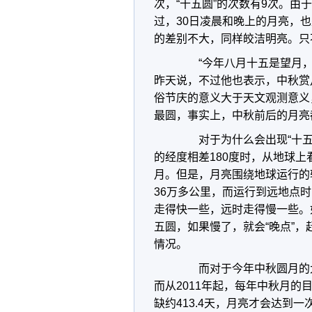
次，“十五圆”的次数有9次。
过，30日凌晨和晚上的月亮，也
的差别不大，同样皎洁明亮。只
“今年八月十五是望月，
昨天说，不过他也表示，中秋赏
俗节庆的意义大于天文观测意义
最圆，事实上，中秋前后的月亮
对于为什么会出现“十五
的经度相差180度时，从地球
月。但是，月亮围绕地球运行的
36万多公里，而运行到远地点
走得快一些，远时走得慢一些。
五圆，如果慢了，就会“晚点”，
情况。
而对于今年中秋圆月的大小
而从2011年起，每年中秋月的
缺约413.4天，月亮才会达到