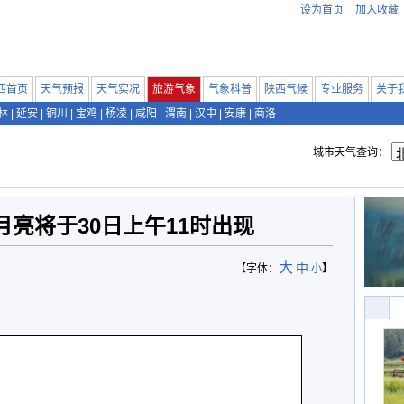
设为首页
加入收藏
西首页
天气预报
天气实况
旅游气象
气象科普
陕西气候
专业服务
关于
林
|
延安
|
铜川
|
宝鸡
|
杨凌
|
咸阳
|
渭南
|
汉中
|
安康
|
商洛
城市天气查询：
亮将于30日上午11时出现
大
中
【字体：
小
】