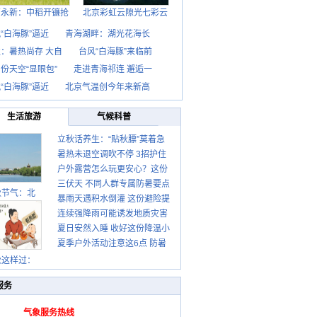
西永新：中稻开镰抢
北京彩虹云隙光七彩云
“白海豚”逼近
青海湖畔：湖光花海长
：暑热尚存 大自
台风“白海豚”来临前
份天空“显眼包”
走进青海祁连 邂逅一
“白海豚”逼近
北京气温创今年来新高
生活旅游
气候科普
立秋话养生：“贴秋膘”莫着急
暑热未退空调吹不停 3招护住
先清暑再防燥
户外露营怎么玩更安心？这份
肩颈不酸痛
三伏天 不同人群专属防暑要点
攻略请收好
秋节气：北
暴雨天遇积水倒灌 这份避险提
请收好
连续强降雨可能诱发地质灾害
示请收好
夏日安然入睡 收好这份降温小
这些前兆要知道
夏季户外活动注意这6点 防暑
贴士
健身两不误
秋这样过：
服务
气象服务热线