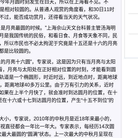
由于今年月圆时刻发生在白天，所以在上海看不见。不
是相对较圆的。从普通人观赏的角度看，和30日11时
不过，能否成功赏月，还得看当天的天气状况。
是月亮最圆的时候。”上海佘山天文台科普主管汤海明
月是我国传统的民俗，和看日食、月食等天象不同，民
，所以市民也不必太拘泥于究竟是十五还是十六的月亮
都是比较圆的。
的月亮十六圆”，专家说，这是因为只有当月亮与太阳
上看，月亮与太阳处在正好相对位置的时刻，才能看到圆
轨道是一个椭圆形，时近时远，到近地点时，距离地球
时，距离地球40多万公里。由于万有引力的关系，近时
如果在上半个月快了，就会准时到达圆月的位置，在十
赶在十六或十七到达圆月的位置，产生“十五不到位”的
，专家说，2010年的中秋月是近18年来最小的，
目视直径都会一年比一年大。专家表示，每经历14次圆
一次最大最圆的“圆满”状态。上一次最大的中秋月呈现在