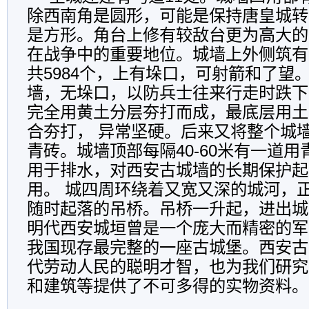
除西南角是圆形，可能是保持唐皇城转
是方形。角台上修有较敌台更为高大的
在战争中的重要地位。城墙上外侧筑有
共5984个，上有垛口，可射箭和了望
墙，无垛口，以防兵士往来行走时跌下
完全用黄土分层夯打而成，最底层用土
合夯打， 异常坚硬。后来又将整个城
青砖。城墙顶部每隔40-60米有一道
用于排水，对西安古城墙的长期保护起
用。 城四周环绕着又宽又深的城河，
随时起落的吊桥。吊桥一升起，进出城
明代西安城垣曾是一个庞大而精密的军
我国现存最完整的一座古城堡。西安古
代劳动人民的聪明才智，也为我们研究
和建筑等提供了不可多得的实物资料。