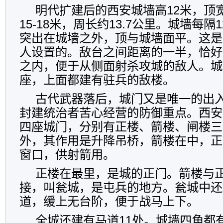
明代扩建后的西安城墙高12米，顶宽1
15-18米，周长约13.7公里。城墙每隔
突出在城墙之外，顶与城墙面平。这是
人设置的。敌台之间距离的一半，恰好
之内，便于从侧面射杀攻城的敌人。城
座，上面都建有驻兵的敌楼。
古代武器落后，城门又是唯一的出
封建统治者苦心经营的防御重点。西安
四座城门，分别有正楼、箭楼、闸楼三
外，其作用是升降吊桥，箭楼在中，正
窗口，供射箭用。
正楼在最里，是城的正门。箭楼与
接，叫瓮城，是屯兵的地方。瓮城中还
道，缓上无台阶，便于战马上下。
全城还建有马道11处。城墙四角都