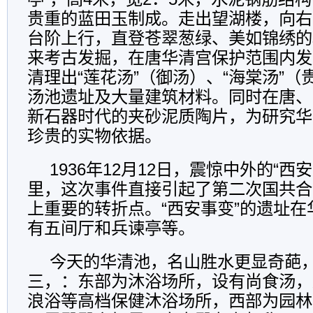
贵重的蓝田玉制成。走出望湖楼，向右
台阶上行，直登苍翠葱绿、美如锦绣的
来考古发掘，在唐华清宫保护范围内发
清理出“莲花汤”（御汤）、“海棠汤”
汤池遗址及大量建筑材料。同时在唐、
新石器时代的夹砂泥质陶片，为研究华
珍贵的实物依据。
1936年12月12日，震惊中外的“西
里，这次事件直接引起了第二次国共合
上重要的转折点。“西安事变”的遗址
有五间厅和兵谏亭等。
今天的华清池，名山胜水更显奇葩
三，：东部为沐浴场所，设有尚食汤，
浪浴等高档保健沐浴场所，西部为园林