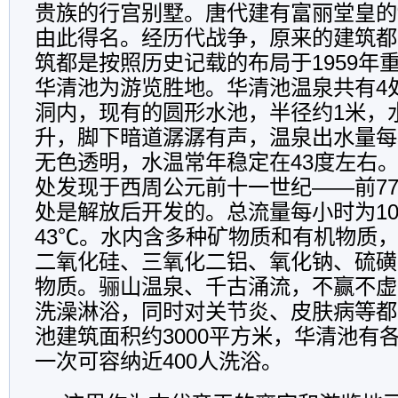
贵族的行宫别墅。唐代建有富丽堂皇的“
由此得名。经历代战争，原来的建筑都
筑都是按照历史记载的布局于1959年
华清池为游览胜地。华清池温泉共有4
洞内，现有的圆形水池，半径约1米，
升，脚下暗道潺潺有声，温泉出水量每
无色透明，水温常年稳定在43度左右
处发现于西周公元前十一世纪——前7
处是解放后开发的。总流量每小时为10
43℃。水内含多种矿物质和有机物质
二氧化硅、三氧化二铝、氧化钠、硫磺
物质。骊山温泉、千古涌流，不赢不虚
洗澡淋浴，同时对关节炎、皮肤病等都
池建筑面积约3000平方米，华清池有
一次可容纳近400人洗浴。