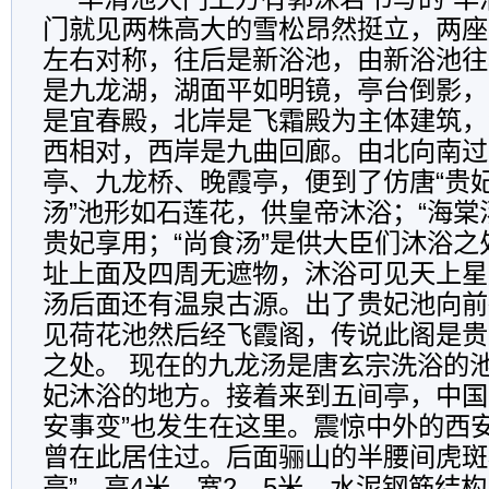
门就见两株高大的雪松昂然挺立，两座
左右对称，往后是新浴池，由新浴池往
是九龙湖，湖面平如明镜，亭台倒影，
是宜春殿，北岸是飞霜殿为主体建筑，
西相对，西岸是九曲回廊。由北向南过
亭、九龙桥、晚霞亭，便到了仿唐“贵妃
汤”池形如石莲花，供皇帝沐浴；“海棠
贵妃享用；“尚食汤”是供大臣们沐浴之
址上面及四周无遮物，沐浴可见天上星
汤后面还有温泉古源。出了贵妃池向前
见荷花池然后经飞霞阁，传说此阁是贵
之处。 现在的九龙汤是唐玄宗洗浴的池
妃沐浴的地方。接着来到五间亭，中国
安事变”也发生在这里。震惊中外的西
曾在此居住过。后面骊山的半腰间虎斑
亭”，高4米，宽2．5米，水泥钢筋结