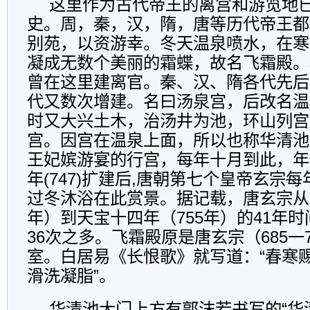
这里作为古代帝王的离宫和游览地
史。周，秦，汉，隋，唐等历代帝王都
别苑，以资游幸。冬天温泉喷水，在寒
凝成无数个美丽的霜蝶，故名飞霜殿。
曾在这里建离官。秦、汉、隋各代先后
代又数次增建。名曰汤泉宫，后改名温
时又大兴土木，治汤井为池，环山列宫
宫。因宫在温泉上面，所以也称华清池
王妃嫔游宴的行宫，每年十月到此，年
年(747)扩建后,唐朝第七个皇帝玄宗
过冬沐浴在此赏景。据记载，唐玄宗从开
年）到天宝十四年（755年）的41年
36次之多。飞霜殿原是唐玄宗（685一
室。白居易《长恨歌》就写道：“春寒
滑洗凝脂”。
华清池大门上方有郭沫若书写的“华