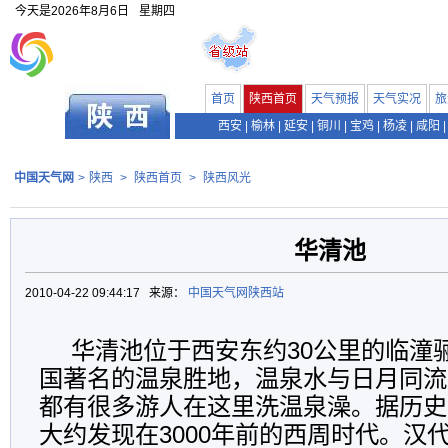
今天是
2026年8月6日
星期四
首页
陕西首页
天气预报
天气实况
旅
西安
|
榆林
|
延安
|
铜川
|
宝鸡
|
杨凌
|
咸阳
|
中国天气网
>
陕西
>
陕西首页
>
陕西风光
华清池
2010-04-22 09:44:17 来源：
中国天气网陕西站
华清池位于西安东约30公里的临潼
国著名的温泉胜地，温泉水与日月同流
都有很多游人在这里洗温泉澡。据历史
大约发现在3000年前的西周时代。汉