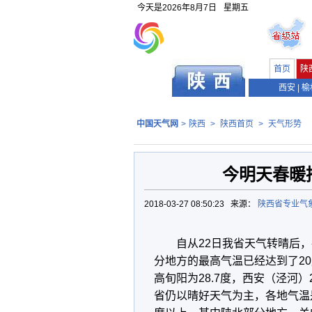
今天是
2026年8月7日
星期五
首页
陕
西安
|
榆
中国天气网
>
陕西
>
陕西首页
>
天气形势
今明天春暖
2018-03-27 08:50:23 来源：
陕西省专业气
自从22日我省天气转晴后
分地方的最高气温已经达到了2
高旬阳为28.7度，西安（泾河
省仍以晴好天气为主，各地气温