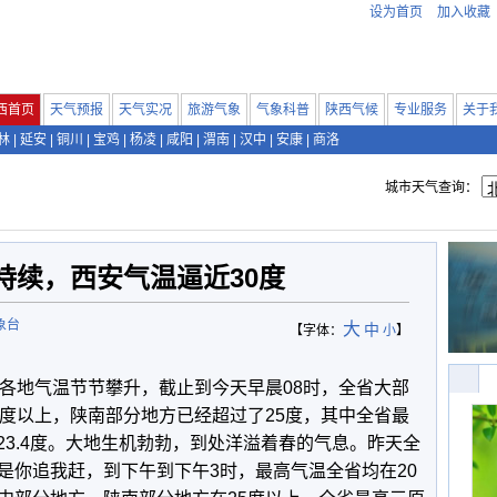
设为首页
加入收藏
西首页
天气预报
天气实况
旅游气象
气象科普
陕西气候
专业服务
关于
林
|
延安
|
铜川
|
宝鸡
|
杨凌
|
咸阳
|
渭南
|
汉中
|
安康
|
商洛
城市天气查询：
持续，西安气温逼近30度
象台
大
中
【字体：
小
】
，各地气温节节攀升，截止到今天早晨08时，全省大部
0度以上，陕南部分地方已经超过了25度，其中全省最
）23.4度。大地生机勃勃，到处洋溢着春的气息。昨天全
是你追我赶，到下午到下午3时，最高气温全省均在20