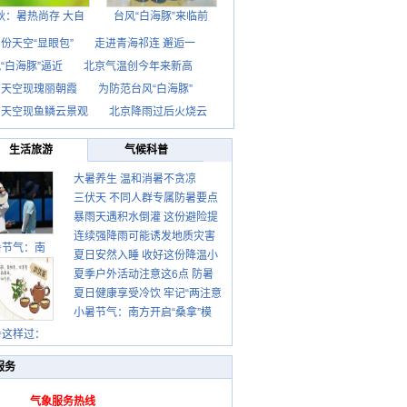
秋：暑热尚存 大自
台风“白海豚”来临前
份天空“显眼包”
走进青海祁连 邂逅一
“白海豚”逼近
北京气温创今年来新高
京天空现瑰丽朝霞
为防范台风“白海豚”
京天空现鱼鳞云景观
北京降雨过后火烧云
生活旅游
气候科普
大暑养生 温和消暑不贪凉
三伏天 不同人群专属防暑要点
暴雨天遇积水倒灌 这份避险提
请收好
连续强降雨可能诱发地质灾害
示请收好
暑节气：南
夏日安然入睡 收好这份降温小
这些前兆要知道
夏季户外活动注意这6点 防暑
贴士
夏日健康享受冷饮 牢记“两注意
健身两不误
小暑节气：南方开启“桑拿”模
一控制”
式 北方陆续进入雨季
暑这样过：
服务
气象服务热线