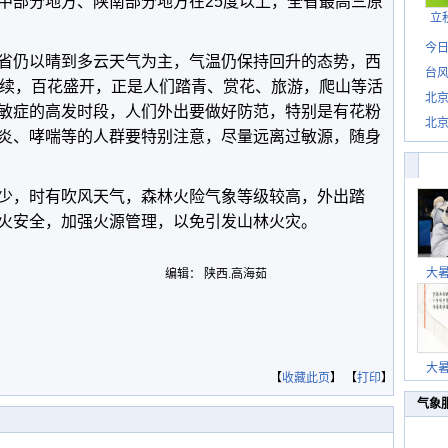
中部分地方、陕南部分地方在25度以上，全省最高三原
立
今日
省仍以晴到多云天气为主，气温仍保持回升的态势，西
台风
持续，百花盛开，正是人们踏青、赏花、旅游，爬山等活
北
敏症的高发时段，人们外出要做好防范，特别是有花粉
北
炎、哮喘等的人群要特别注意，尽量远离过敏源，随身
惊
少，时有吹风天气，森林火险气象等级较高，外出踏
火安全，加强火源管理，以免引发山林火灾。
大
编辑： 陕西.高海茹
大
【
收藏此页
】 【
打印
】
气象