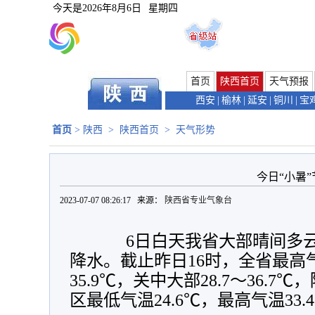
今天是
2026年8月6日
星期四
首页
陕西首页
天气预报
西安
|
榆林
|
延安
|
铜川
|
宝
首页
>
陕西
>
陕西首页
>
天气形势
今日“小暑”
2023-07-07 08:26:17 来源：
陕西省专业气象台
6日白天我省大部晴间多云
降水。截止昨日16时，全省最高气
35.9℃，关中大部28.7～36.7℃
区最低气温24.6℃，最高气温33.