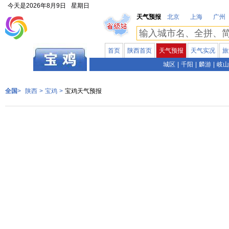
今天是
2026年8月9日
星期日
天气预报
北京
上海
广州
首页
陕西首页
天气预报
天气实况
旅
陕西
城区
|
千阳
|
麟游
|
岐山
全国
>
陕西
>
宝鸡
>
宝鸡天气预报