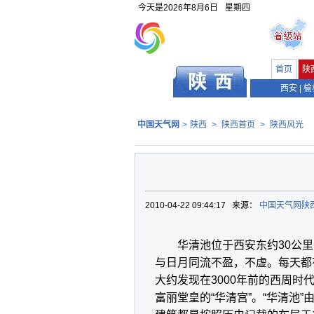
今天是
2026年8月6日
星期四
首页
陕
西安
|
榆
中国天气网
>
陕西
>
陕西首页
>
陕西风光
2010-04-22 09:44:17 来源：
中国天气网陕
华清池位于西安东约30公
与日月同流不盈，不虚。每天都
大约发现在3000年前的西周
富丽堂皇的“华清宫”。“华清池