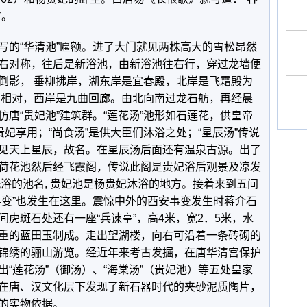
”。
写的“华清池”匾额。进了大门就见两株高大的雪松昂然
右对称，往后是新浴池，由新浴池往右行，穿过龙墙便
倒影， 垂柳拂岸，湖东岸是宜春殿，北岸是飞霜殿为
西相对，西岸是九曲回廊。由北向南过龙石舫，再经晨
唐“贵妃池”建筑群。“莲花汤”池形如石莲花，供皇帝
贵妃享用；“尚食汤”是供大臣们沐浴之处；“星辰汤”传说
见天上星辰，故名。在星辰汤后面还有温泉古源。出了
荷花池然后经飞霞阁，传说此阁是贵妃浴后观景及凉发
浴的池名, 贵妃池是杨贵妃沐浴的地方。接着来到五间
事变”也发生在这里。震惊中外的西安事变发生时蒋介石
虎斑石处还有一座“兵谏亭”，高4米，宽2．5米，水
重的蓝田玉制成。走出望湖楼，向右可沿着一条砖砌的
锦绣的骊山游览。经近年来考古发掘，在唐华清宫保护
“莲花汤”（御汤）、“海棠汤”（贵妃池）等五处皇家
在唐、汉文化层下发现了新石器时代的夹砂泥质陶片，
的实物依据。