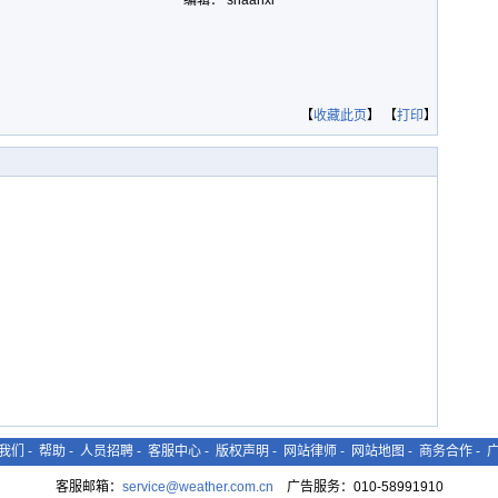
编辑： shaanxi
【
收藏此页
】 【
打印
】
我们
-
帮助
-
人员招聘
-
客服中心
-
版权声明
-
网站律师
-
网站地图
-
商务合作
-
客服邮箱：
service@weather.com.cn
广告服务：010-58991910