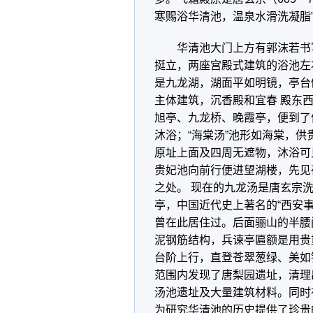
寒赐浴华清池，温泉水滑洗凝脂
华清池大门上方有郭沫若书
挺立，两座宫殿式建筑的浴池左
是九龙湖，湖面平如明镜，亭台
主体建筑，沉香殿和宜春 殿东
旭亭、九龙桥、晚霞亭，便到了仿
沐浴；“海棠汤”池形如海棠，供
原址上面及四周无遮物，沐浴可
贵妃池向前行便进望湖楼，先见
之处。 现在的九龙汤是唐玄宗洗
亭，中国近代史上著名的“西安
曾在此居住过。后面骊山的半腰间
泥钢筋结构，兵谏亭匾额是用贵
台阶上行，直登苍翠葱绿、美如
范围内发现了唐梨园遗址，清理出
汤池遗址及大量建筑材料。同时
为研究华清池的历史提供了珍贵