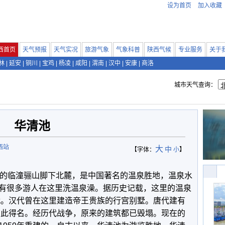
设为首页
加入收藏
西首页
天气预报
天气实况
旅游气象
气象科普
陕西气候
专业服务
关于
林
|
延安
|
铜川
|
宝鸡
|
杨凌
|
咸阳
|
渭南
|
汉中
|
安康
|
商洛
城市天气查询：
华清池
西站
大
中
【字体：
小
】
里的临潼骊山脚下北麓，是中国著名的温泉胜地，温泉水
有很多游人在这里洗温泉澡。据历史记载，这里的温泉
时代。汉代曾在这里建造帝王贵族的行宫别墅。唐代建有
”由此得名。经历代战争，原来的建筑都已毁塌。现在的