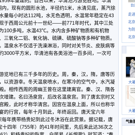
1959年重建的。自古以来，华清池为游览胜地。华清
台
洞内，现有的圆形水池，半径约1米，水清见底，蒸汽徐
走进
量每小时达112吨，水无色透明，水温常年稳定在43
北
现于西周公元前十一世纪——前771年时代，其中三处
为防
100多吨，水温43℃。水内含多种矿物质和有机物
北
、三氧化二铝、氧化钠、硫磺、硫酸钠等多种矿物质。
。温泉水不仅适于洗澡淋浴，同时对关节炎、皮肤病等
约3000平方米，华清池有各类浴池一百多间，一次可
游览地已有三千多年的历史。周，秦，汉，隋，唐等历
，以资游幸。冬天温泉喷水，在寒冷的空气中，水汽凝
大
殿。相传西周的周幽王曾在这里建离官。秦、汉、隋各
次增建。名曰汤泉宫，后改名温泉宫。到了唐玄宗时又
宫殿，此时才称华清宫。因宫在温泉上面，所以也称华
大
宴的行宫，每年十月到此，年终返回。唐天宝六年
帝玄宗每年携带杨贵妃到此过冬沐浴在此赏景。据记载，唐
气象
宝十四年（755年）的41年时间里，先后来此达36次之
762）和杨贵妃的卧室。白居易《长恨歌》就写道：“春