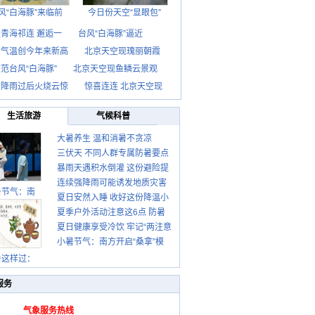
风“白海豚”来临前
今日份天空“显眼包”
青海祁连 邂逅一
台风“白海豚”逼近
京气温创今年来新高
北京天空现瑰丽朝霞
范台风“白海豚”
北京天空现鱼鳞云景观
京降雨过后火烧云惊
惊喜连连 北京天空现
生活旅游
气候科普
大暑养生 温和消暑不贪凉
三伏天 不同人群专属防暑要点
暴雨天遇积水倒灌 这份避险提
请收好
连续强降雨可能诱发地质灾害
示请收好
暑节气：南
夏日安然入睡 收好这份降温小
这些前兆要知道
夏季户外活动注意这6点 防暑
贴士
夏日健康享受冷饮 牢记“两注意
健身两不误
小暑节气：南方开启“桑拿”模
一控制”
式 北方陆续进入雨季
暑这样过：
服务
气象服务热线