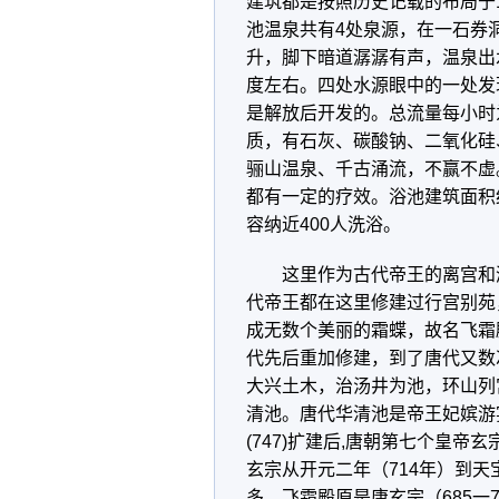
建筑都是按照历史记载的布局于
池温泉共有4处泉源，在一石券
升，脚下暗道潺潺有声，温泉出水
度左右。四处水源眼中的一处发
是解放后开发的。总流量每小时为
质，有石灰、碳酸钠、二氧化硅
骊山温泉、千古涌流，不赢不虚
都有一定的疗效。浴池建筑面积
容纳近400人洗浴。
这里作为古代帝王的离宫和
代帝王都在这里修建过行宫别苑
成无数个美丽的霜蝶，故名飞霜
代先后重加修建，到了唐代又数
大兴土木，治汤井为池，环山列
清池。唐代华清池是帝王妃嫔游
(747)扩建后,唐朝第七个皇
玄宗从开元二年（714年）到天
多。飞霜殿原是唐玄宗（685一