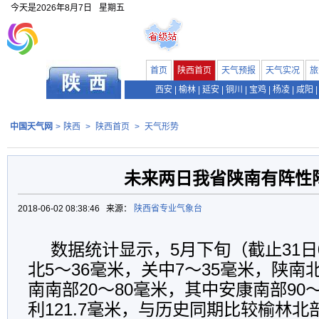
今天是
2026年8月7日
星期五
首页
陕西首页
天气预报
天气实况
旅
西安
|
榆林
|
延安
|
铜川
|
宝鸡
|
杨凌
|
咸阳
|
中国天气网
>
陕西
>
陕西首页
>
天气形势
未来两日我省陕南有阵性
2018-06-02 08:38:46 来源：
陕西省专业气象台
数据统计显示，5月下旬（截止31日
北5～36毫米，关中7～35毫米，陕南
南南部20～80毫米，其中安康南部90
利121.7毫米，与历史同期比较榆林北