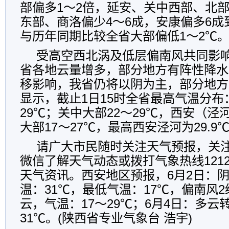
部偏多1～2倍，延安、关中西部、北部
东部、商洛偏少4～6成，安康偏多6成
与历年同期比较全省大部偏低1～2℃
受高空西北涡及低层偏南风共同影响
省各地云量增多，部分地方有阵性降水
移影响，我省仍将以阴为主，部分地方
显示，截止1日15时全省最高气温分布
29℃；关中大部22～29℃，西安（泾河
大部17～27℃，最高西安泾河为29.9
请广大市民随时关注天气预报，关
微信了解天气动态或拨打气象热线121
天气资讯。西安地区预报，6月2日：
温：31℃，最低气温：17℃，偏南风2
云，气温：17～29℃；6月4日：多云
31℃。(陕西省专业气象台 浩宇)