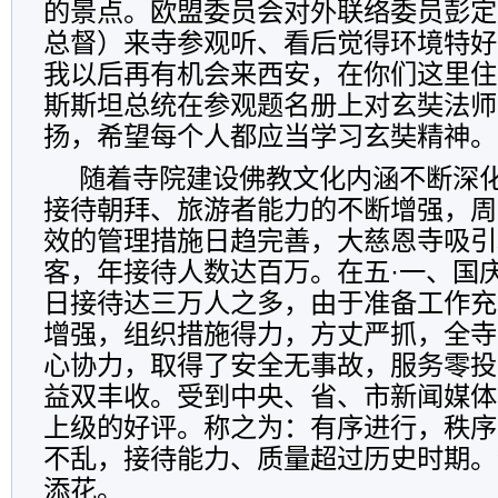
的景点。欧盟委员会对外联络委员彭定
总督）来寺参观听、看后觉得环境特好
我以后再有机会来西安，在你们这里住
斯斯坦总统在参观题名册上对玄奘法师
扬，希望每个人都应当学习玄奘精神。
随着寺院建设佛教文化内涵不断深
接待朝拜、旅游者能力的不断增强，周
效的管理措施日趋完善，大慈恩寺吸引
客，年接待人数达百万。在五·一、国
日接待达三万人之多，由于准备工作充
增强，组织措施得力，方丈严抓，全寺
心协力，取得了安全无事故，服务零投
益双丰收。受到中央、省、市新闻媒体
上级的好评。称之为：有序进行，秩序
不乱，接待能力、质量超过历史时期。
添花。