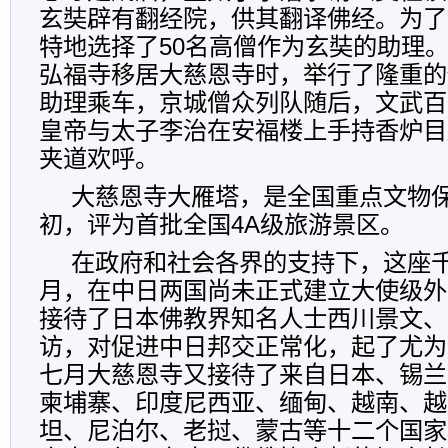
玄奘辟有翻经院，供其翻译佛经。为了
特地选择了50名高僧作为玄奘的助理
弘福寺移居大慈恩寺时，举行了隆重的
助理乘车，京城僧众列队随后，文武百
皇帝与太子李治在安福楼上手持香炉目
夹道欢呼。
大慈恩寺大雁塔，是全国重点文物保
初，评为首批全国4A级旅游景区。
在政府和社会各界的支持下，这座千年
月，在中日两国尚未正式建立大使级外
接待了日本佛教界知名人士西川景文、
访，对促进中日邦交正常化，起了尤为
七月大慈恩寺又接待了来自日本、锡兰
柬埔寨、印度尼西亚、缅甸、越南、越
坦、尼泊尔、老挝、蒙古等十二个国家