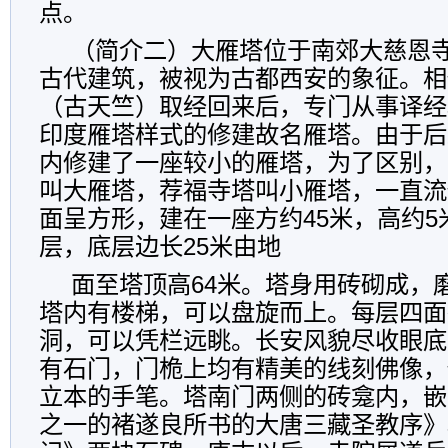
点。
（简介二）大雁塔位于南郊大慈恩
古代建筑，被视为古都西安的象征。相
（古天竺）取经回来后，专门从事译经
印度雁塔样式的修建故名雁塔。由于后
内修建了一座较小的雁塔，为了区别，
叫大雁塔，荐福寺塔叫小雁塔，一直流
面呈方形，建在一座方约45米，高约
层，底层边长25米由地
面至塔顶高64米。塔身用砖砌成，
塔内有楼梯，可以盘旋而上。每层四面
洞，可以凭栏远眺。长安风貌尽收眼底
有石门，门桅上均有精美的线刻佛像，
立本的手笔。塔南门两侧的砖龛内，嵌
之一的褚遂良所书的大唐三藏圣教序》