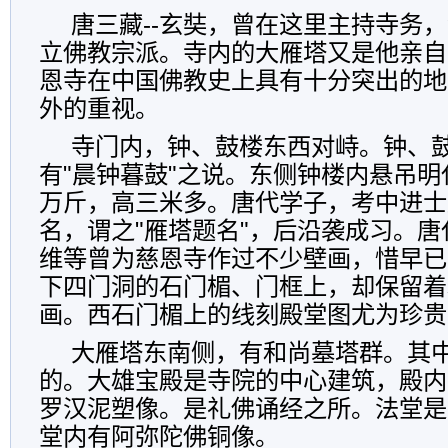
唐三藏--玄奘，曾在这里主持寺务
立佛教宗派。寺内的大雁塔又是他亲自
恩寺在中国佛教史上具有十分突出的地
外的重视。
寺门内，钟、鼓楼东西对峙。钟、
有"晨钟暮鼓"之说。东侧钟楼内悬吊
万斤，高三米多。唐代学子，考中进士
名，谓之"雁塔题名"，后沿袭成习。
维等曾为慈恩寺作过不少壁画，惜早已
下四门洞的石门楣、门框上，却保留着
画。西石门楣上的线刻殿堂图尤为珍
大雁塔东南侧，有和尚墓塔群。其
的。大雄宝殿是寺院的中心建筑，殿内
罗汉泥塑像。是礼佛诵经之所。法堂是
堂内有阿弥陀佛铜像。