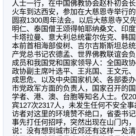
人士一行，在中国佛教协会赵朴初会长
火车到达西安，参加在大慈恩寺举行的
圆寂1300周年法会。以后大慈恩寺又
明仁、泰国僧王颂得帕耶纳桑文、印度
卡塔拉曼、意大利总统霍尔佐克、韩国
本前首相海部俊树、吉尔吉斯斯坦总统
产党总书记农德孟、世界佛教联谊会负
成员和我国党和国家领导人：全国政协
政协副主席叶选平、王兆国、王文元、
成思危、以及中央国家机关、各部委办
市党政军方面的负责人，国家召开的国
学者、港、澳、台胞等知名人士。仅20
宾127次2317人，未发生任何不安全
访者对这里的环境赞不绝口，省委书记
事先打任何招呼，突然出现在山门内，
说：没有想到城市近郊还有这样一处清