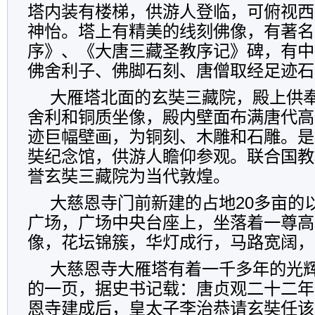
塔内装有楼梯，供游人登临，可俯视西
神怡。塔上有精美的线刻佛像，有著名
序》、《大唐三藏圣教序记》碑，有中
佛舍利子、佛脚石刻、唐僧取经足迹石
大雁塔北面的玄奘三藏院，殿上供
舍利和铜质坐像，殿内壁面布满唐代高
迹巨幅壁画，为铜刻、木雕和石雕。是
奘纪念馆，供游人瞻仰参观。联合国教
誉玄奘三藏院为当代敦煌。
大慈恩寺门前新建的占地20多亩的
广场，广场中央台座上，坐落着一尊高
像，花坛锦簇，华灯成行，马路宽阔，
大慈恩寺大雁塔有着一千多年的光
的一页，据史书记载：唐贞观二十二年
恩寺建成后，皇太子李治恭请玄奘任该