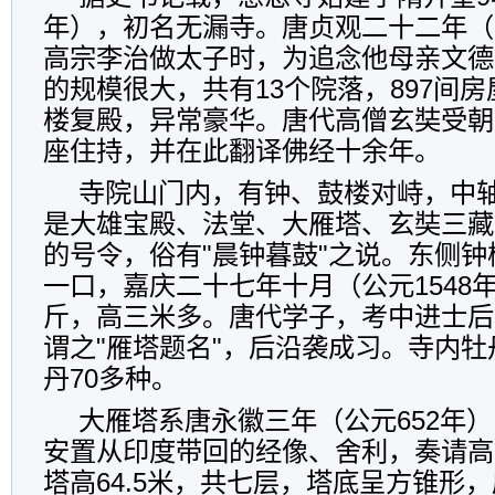
年），初名无漏寺。唐贞观二十二年（
高宗李治做太子时，为追念他母亲文德
的规模很大，共有13个院落，897间
楼复殿，异常豪华。唐代高僧玄奘受朝
座住持，并在此翻译佛经十余年。
寺院山门内，有钟、鼓楼对峙，中
是大雄宝殿、法堂、大雁塔、玄奘三藏
的号令，俗有"晨钟暮鼓"之说。东侧
一口，嘉庆二十七年十月（公元1548
斤，高三米多。唐代学子，考中进士后
谓之"雁塔题名"，后沿袭成习。寺内
丹70多种。
大雁塔系唐永徽三年（公元652年
安置从印度带回的经像、舍利，奏请高
塔高64.5米，共七层，塔底呈方锥形，