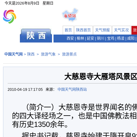
今天是
2026年8月9日
星期日
首页
陕西首页
天气预报
天气实况
旅
西安
|
榆林
|
延安
|
铜川
|
宝鸡
|
杨凌
|
咸阳
|
中国天气网
>
陕西
>
旅游气象
>
旅游景点
大慈恩寺大雁塔风景
2010-04-19 17:17:05 来源：
中国天气网陕西站
（简介一）大慈恩寺是世界闻名的
的四大译经场之一，也是中国佛教法相
有历史1350余年。
据史书记载，慈恩寺始建于隋开皇9年