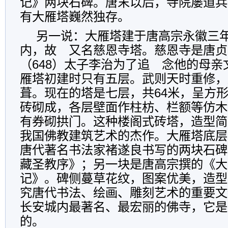
记》两块石碑。唐末以后，寺院屡道兵
有大雁塔巍然独存。
另一说：大雁塔建于唐高宗永徽三
内，故 又名慈恩寺塔。慈恩寺是唐贞
（648）太子李治为了追 念他的母
雁塔初建时只有五层。武则天时重修，
葺。现在的塔是七层，共64米，呈方
砖砌成，各层壁面作柱枋、栏额等仿木
有券砌拱门。这种楼阁式砖塔，造型简
我国佛教建筑艺术的杰作。大雁塔底层
唐代著名书法家褚遂良书写的两块石碑
藏圣教序》；另一块是唐高宗撰的《大
记》。碑侧蔓草花纹，图案优美，造型
究唐代书法、绘画、雕刻艺术的重要文
长安城内最著名、最宏丽的佛寺，它是
的。