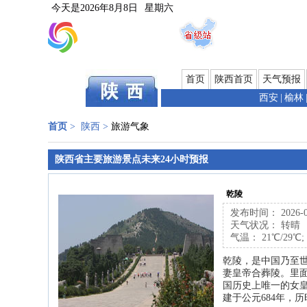
今天是
2026年8月8日
星期六
首页
陕西首页
天气预报
西安
|
榆林
首页
>
陕西
>
旅游气象
陕西省主要旅游景点未来24小时预报
乾陵
发布时间： 2026-08-
天气状况： 转晴
气温： 21℃/29℃;
乾陵，是中国乃至
妻皇帝合葬陵。里
国历史上唯一的女
建于公元684年，历