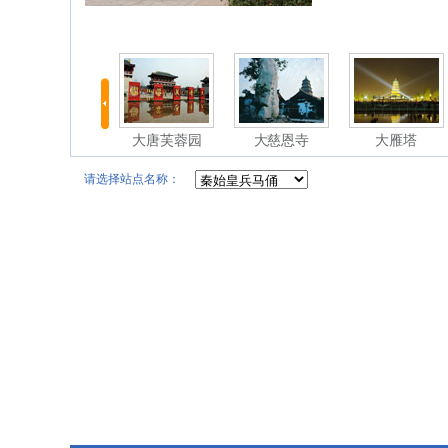
华清池
大唐芙蓉园
大慈恩寺
大雁塔
请选择站点名称：