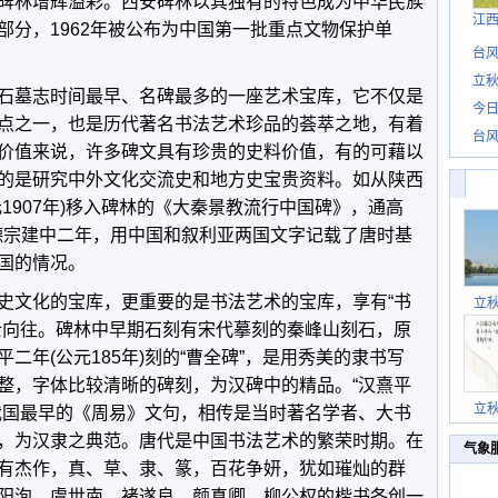
碑林增辉溢彩。西安碑林以其独有的特色成为中华民族
江
部分，1962年被公布为中国第一批重点文物保护单
台风
立秋
石墓志时间最早、名碑最多的一座艺术宝库，它不仅是
今日
点之一，也是历代著名书法艺术珍品的荟萃之地，有着
台风
价值来说，许多碑文具有珍贵的史料价值，有的可藉以
的是研究中外文化交流史和地方史宝贵资料。如从陕西
1907年)移入碑林的《大秦景教流行中国碑》，通高
唐德宗建中二年，用中国和叙利亚两国文字记载了唐时基
国的情况。
史文化的宝库，更重要的是书法艺术的宝库，享有“书
立
士向往。碑林中早期石刻有宋代摹刻的秦峰山刻石，原
二年(公元185年)刻的“曹全碑”，是用秀美的隶书写
整，字体比较清晰的碑刻，为汉碑中的精品。“汉熹平
立
我国最早的《周易》文句，相传是当时著名学者、大书
，为汉隶之典范。唐代是中国书法艺术的繁荣时期。在
气象
有杰作，真、草、隶、篆，百花争妍，犹如璀灿的群
阳洵、虞世南、褚遂良、颜真卿、柳公权的楷书各创一