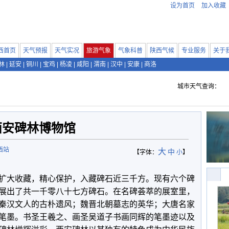
设为首页
加入收藏
西首页
天气预报
天气实况
旅游气象
气象科普
陕西气候
专业服务
关于
林
|
延安
|
铜川
|
宝鸡
|
杨凌
|
咸阳
|
渭南
|
汉中
|
安康
|
商洛
城市天气查询：
西安碑林博物馆
西站
大
中
【字体：
小
】
扩大收藏，精心保护，入藏碑石近三千方。现有六个碑
展出了共一千零八十七方碑石。在名碑荟萃的展室里，
秦汉文人的古朴遗风；魏晋北朝墓志的英华；大唐名家
笔墨。书圣王羲之、画圣吴道子书画同辉的笔墨迹以及