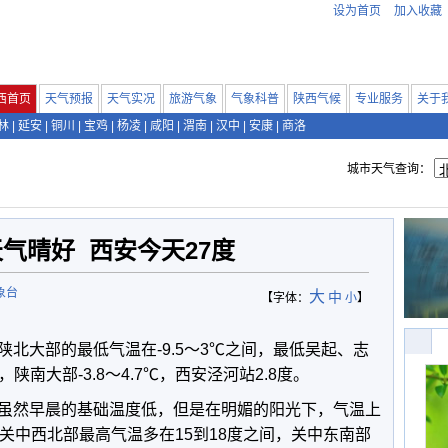
设为首页
加入收藏
西首页
天气预报
天气实况
旅游气象
气象科普
陕西气候
专业服务
关于
林
|
延安
|
铜川
|
宝鸡
|
杨凌
|
咸阳
|
渭南
|
汉中
|
安康
|
商洛
城市天气查询：
天气晴好 西安今天27度
象台
大
中
【字体：
小
】
北大部的最低气温在-9.5～3℃之间，最低吴起、志
9℃，陕南大部-3.8～4.7℃，西安泾河站2.8度。
虽然早晨的基础温度低，但是在明媚的阳光下，气温上
关中西北部最高气温多在15到18度之间，关中东南部