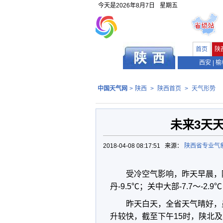
今天是
2026年8月7日
星期五
首页
陕
西安
|
榆
中国天气网
>
陕西
>
陕西首页
>
天气形势
未来3天
2018-04-08 08:17:51 来源：
陕西省专业气
受冷空气影响，昨天早晨，陕
丹-9.5℃；关中大部-7.7～-2.
昨天白天，全省天气晴好，
升较快，截至下午15时，陕北及