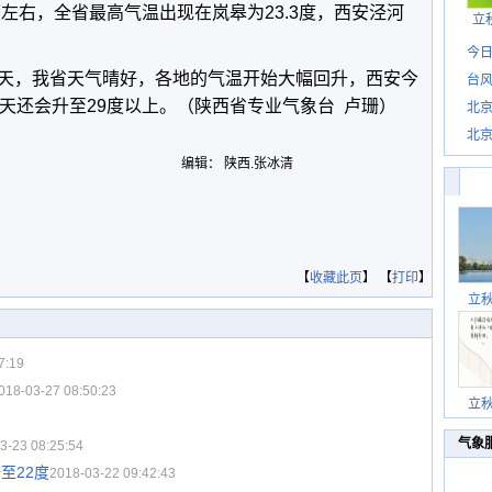
度左右，全省最高气温出现在岚皋为23.3度，西安泾河
立
今日
天，我省天气晴好，各地的气温开始大幅回升，西安今
台风
天还会升至29度以上。（陕西省专业气象台 卢珊）
北
北
惊
编辑： 陕西.张冰清
【
收藏此页
】 【
打印
】
立
7:19
018-03-27 08:50:23
立
气象
3-23 08:25:54
至22度
2018-03-22 09:42:43