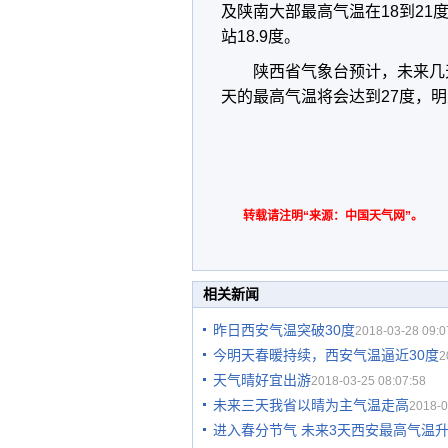
及陕南大部最高气温在18到21
站18.9度。
陕西省气象台预计，未来几
天的最高气温将会达到27度，明
转载请注明“来源：中国天气网”。
相关新闻
昨日西安气温突破30度
2018-03-28 09:0
今明天春暖持续，西安气温逼近30度
2
天气晴好宜出游
2018-03-25 08:07:58
未来三天我省以晴为主气温走高
2018-0
进入春分节气 未来3天西安最高气温升