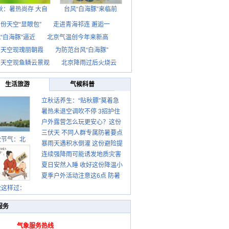
秋：暑热尚存 大自
台风“白海豚”来临前
份天空“显眼包”
走进青海祁连 邂逅一
“白海豚”逼近
北京气温创今年来新高
京天空现瑰丽朝霞
为防范台风“白海豚”
京天空现鱼鳞云景观
北京降雨过后火烧云
生活旅游
气候科普
立秋话养生：“贴秋膘”莫着急
暑热未退空调吹不停 3招护住
先清暑再防燥
户外露营怎么玩更安心？这份
肩颈不酸痛
三伏天 不同人群专属防暑要点
攻略请收好
秋节气：北
暴雨天遇积水倒灌 这份避险提
请收好
连续强降雨可能诱发地质灾害
示请收好
夏日安然入睡 收好这份降温小
这些前兆要知道
夏季户外活动注意这6点 防暑
贴士
健身两不误
秋这样过：
服务
气象服务热线